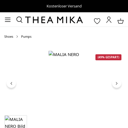
Kostenloser Versand
Shoes
Pumps
Bildergalerie überspringen
(49% GESPART)