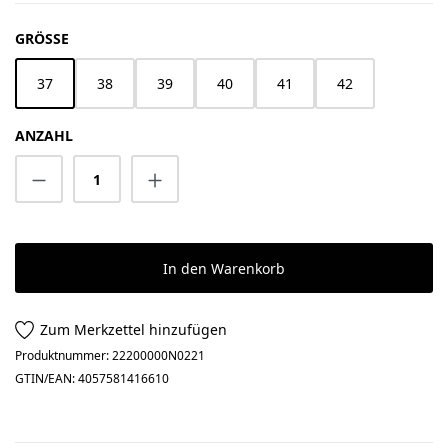
AUSWÄHLEN
GRÖSSE
37
38
39
40
41
42
ANZAHL
Produkt Anzahl: Gib den gewünschten Wert 
In den Warenkorb
Zum Merkzettel hinzufügen
Produktnummer:
22200000N0221
GTIN/EAN:
4057581416610