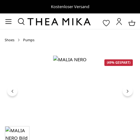
Kostenloser Versand
Shoes
Pumps
Bildergalerie überspringen
(49% GESPART)