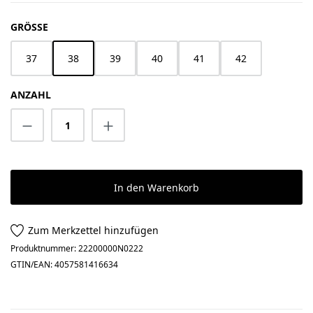
AUSWÄHLEN
GRÖSSE
37
38
39
40
41
42
ANZAHL
Produkt Anzahl: Gib den gewünschten Wert 
In den Warenkorb
Zum Merkzettel hinzufügen
Produktnummer:
22200000N0222
GTIN/EAN:
4057581416634