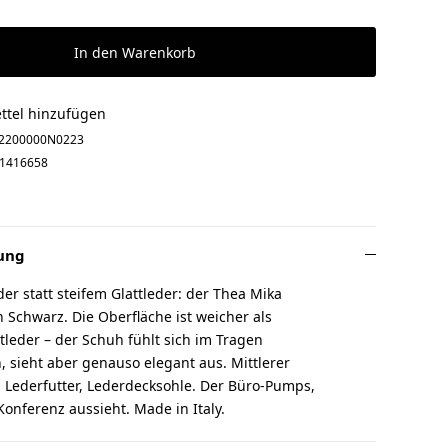
In den Warenkorb
ttel hinzufügen
2200000N0223
1416658
ung
er statt steifem Glattleder: der Thea Mika
Schwarz. Die Oberfläche ist weicher als
ttleder – der Schuh fühlt sich im Tragen
sieht aber genauso elegant aus. Mittlerer
, Lederfutter, Lederdecksohle. Der Büro-Pumps,
Konferenz aussieht. Made in Italy.