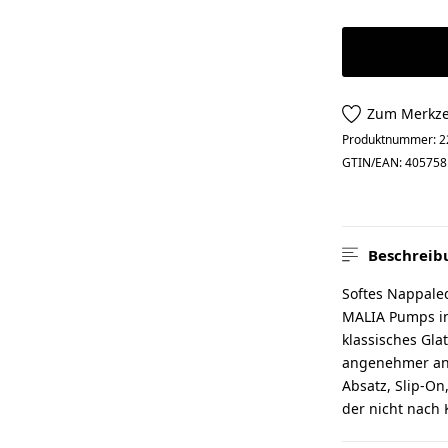
Zum Merkze
Produktnummer:
2
GTIN/EAN:
405758
Beschreib
Softes Nappaled
MALIA Pumps in 
klassisches Gla
angenehmer an, 
Absatz, Slip-On
der nicht nach 