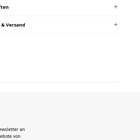
ften
 & Versand
ewsletter an
gebote von