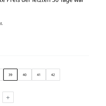
t.
HLEN
39
40
41
42
nzahl: Gib den gewünschten Wert ein o