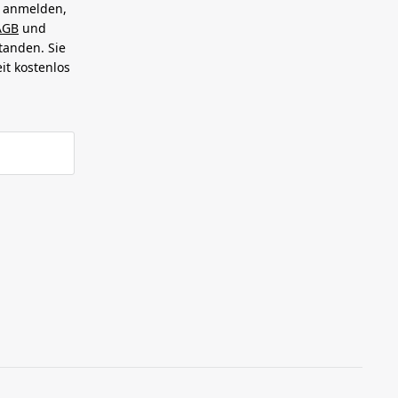
h anmelden,
AGB
und
tanden. Sie
it kostenlos