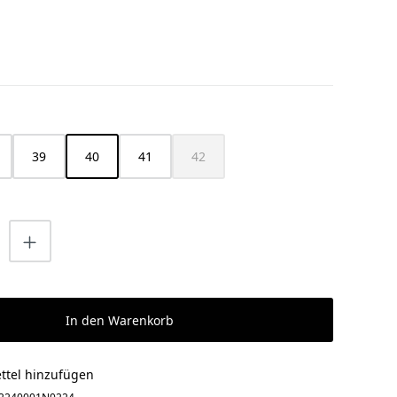
HLEN
39
40
41
42
ist zurzeit nicht verfügbar.)
(Diese Option ist zurzeit nicht verfügbar
nzahl: Gib den gewünschten Wert ein o
In den Warenkorb
ttel hinzufügen