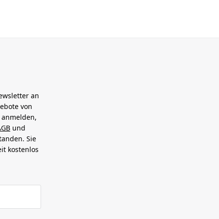
ewsletter an
gebote von
h anmelden,
AGB
und
tanden. Sie
it kostenlos