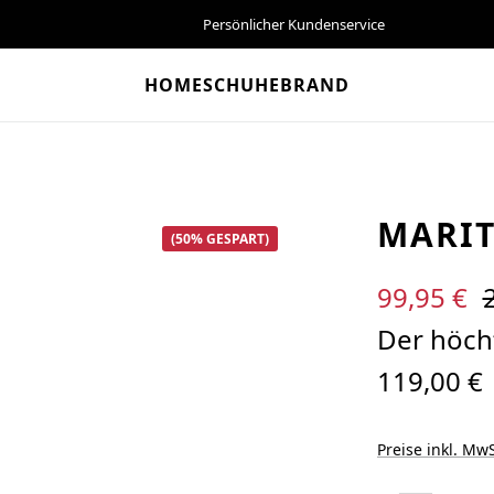
Persönlicher Kundenservice
HOME
SCHUHE
BRAND
MARIT
(50% GESPART)
Verkaufspreis:
R
99,95 €
Der höcht
119,00 €
Preise inkl. MwS