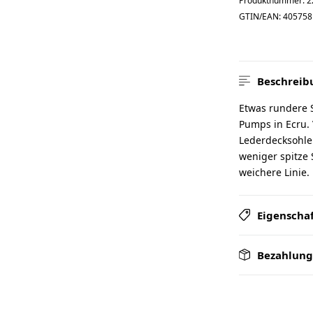
Produktnummer:
2
GTIN/EAN:
405758
Beschreib
Etwas rundere 
Pumps in Ecru. V
Lederdecksohle
weniger spitze 
weichere Linie. 
Eigenscha
Bezahlung