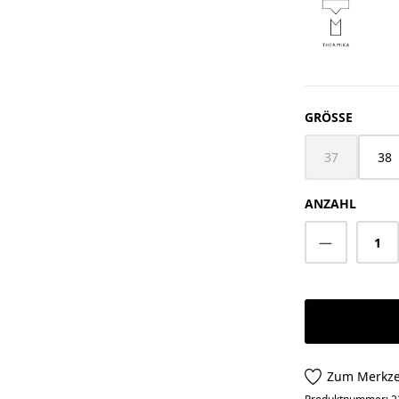
AUSWÄ
GRÖSSE
37
38
(Diese Option 
ANZAHL
Produkt A
Zum Merkze