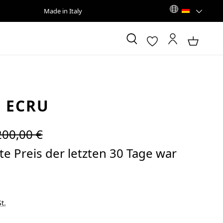
Made in Italy
 ECRU
egulärer Preis:
200,00 €
e Preis der letzten 30 Tage war
t.