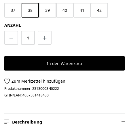
37
38
39
40
41
42
ANZAHL
Produkt Anzahl: Gib den gewünschten Wert 
In den Warenkorb
Zum Merkzettel hinzufügen
Produktnummer:
23130003N0222
GTIN/EAN:
4057581418430
Beschreibung