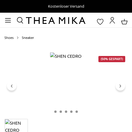
Kostenloser Versand
Shoes
Sneaker
Bildergalerie überspringen
(50% GESPART)