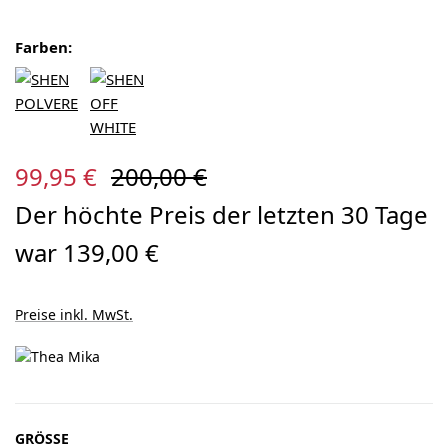
Farben:
Verkaufspreis:
Regulärer Preis:
99,95 €
200,00 €
Der höchte Preis der letzten 30 Tage
war 139,00 €
Preise inkl. MwSt.
AUSWÄHLEN
GRÖSSE