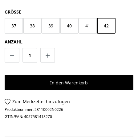
AUSWÄHLEN
GRÖSSE
37
38
39
40
41
42
ANZAHL
Produkt Anzahl: Gib den gewünschten Wert 
In den Warenkorb
Zum Merkzettel hinzufügen
Produktnummer:
23110002N0226
GTIN/EAN:
4057581418270