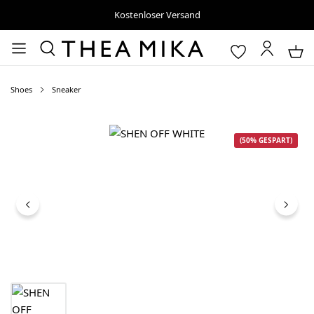
Kostenloser Versand
Shoes
Sneaker
Bildergalerie überspringen
(50% GESPART)