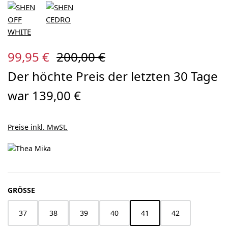
Verkaufspreis:
Regulärer Preis:
99,95 €
200,00 €
Der höchte Preis der letzten 30 Tage
war 139,00 €
Preise inkl. MwSt.
AUSWÄHLEN
GRÖSSE
37
38
39
40
41
42