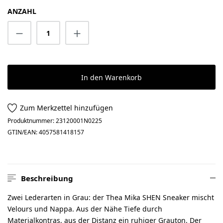
ANZAHL
Produkt Anzahl: Gib den gewünschten Wert 
In den Warenkorb
Zum Merkzettel hinzufügen
Produktnummer:
23120001N0225
GTIN/EAN:
4057581418157
Beschreibung
Zwei Lederarten in Grau: der Thea Mika SHEN Sneaker mischt
Velours und Nappa. Aus der Nähe Tiefe durch
Materialkontras, aus der Distanz ein ruhiger Grauton. Der