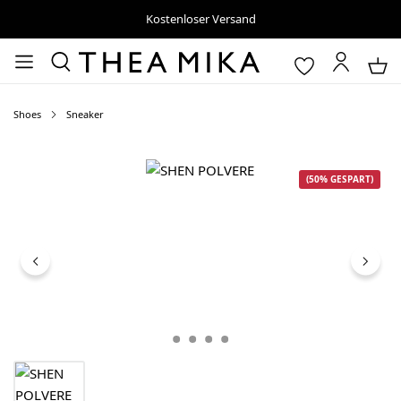
Kostenloser Versand
Shoes
Sneaker
Bildergalerie überspringen
(50% GESPART)