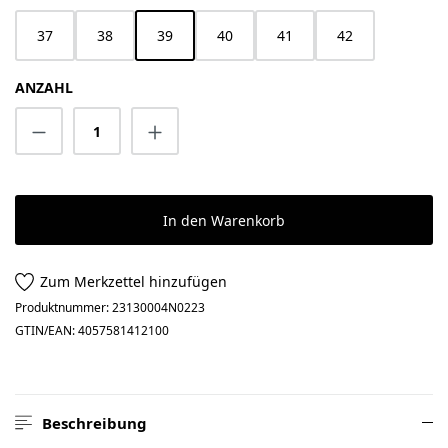
37
38
39
40
41
42
ANZAHL
Produkt Anzahl: Gib den gewünschten Wert 
In den Warenkorb
Zum Merkzettel hinzufügen
Produktnummer:
23130004N0223
GTIN/EAN:
4057581412100
Beschreibung