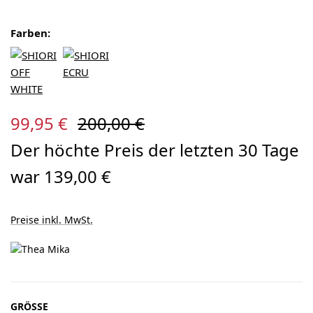
Farben:
Verkaufspreis:
Regulärer Preis:
99,95 €
200,00 €
Der höchte Preis der letzten 30 Tage
war 139,00 €
Preise inkl. MwSt.
AUSWÄHLEN
GRÖSSE