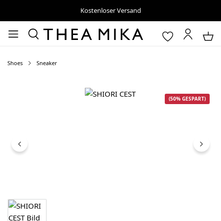
Kostenloser Versand
Shoes
Sneaker
Bildergalerie überspringen
(50% GESPART)