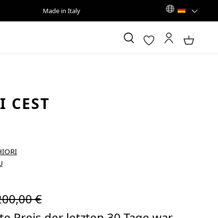
Made in Italy
I CEST
egulärer Preis:
200,00 €
e Preis der letzten 30 Tage war