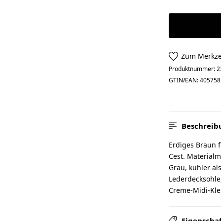
Zum Merkze
Produktnummer:
2
GTIN/EAN:
405758
Beschreib
Erdiges Braun f
Cest. Materialm
Grau, kühler al
Lederdecksohle,
Creme-Midi-Kle
Eigenscha