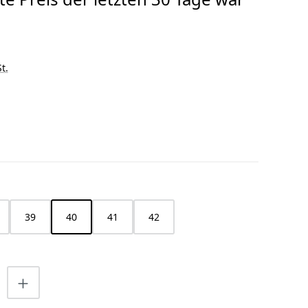
t.
HLEN
39
40
41
42
nzahl: Gib den gewünschten Wert ein o