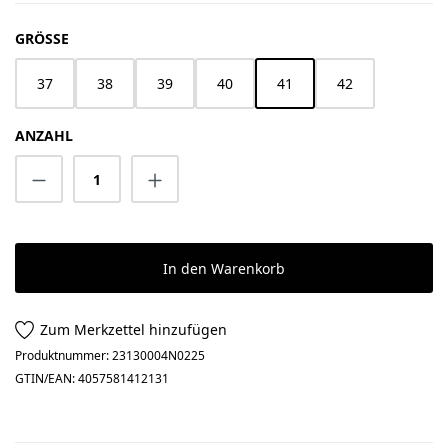
AUSWÄHLEN
GRÖSSE
37
38
39
40
41
42
ANZAHL
Produkt Anzahl: Gib den gewünschten Wert 
In den Warenkorb
Zum Merkzettel hinzufügen
Produktnummer:
23130004N0225
GTIN/EAN:
4057581412131