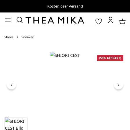
Kostenloser Versand
Shoes
Sneaker
Bildergalerie überspringen
(50% GESPART)