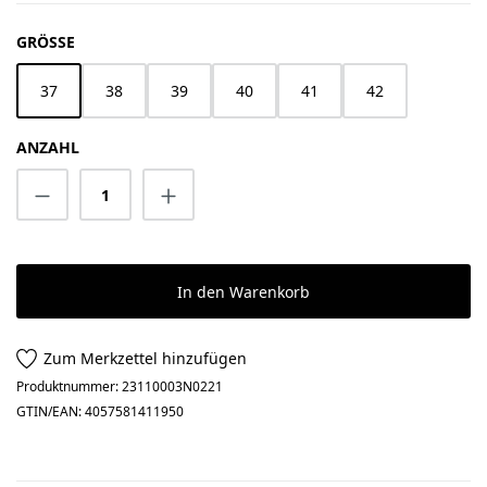
AUSWÄHLEN
GRÖSSE
37
38
39
40
41
42
ANZAHL
Produkt Anzahl: Gib den gewünschten Wert 
In den Warenkorb
Zum Merkzettel hinzufügen
Produktnummer:
23110003N0221
GTIN/EAN:
4057581411950