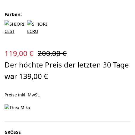
Farben:
Verkaufspreis:
Regulärer Preis:
119,00 €
200,00 €
Der höchte Preis der letzten 30 Tage
war 139,00 €
Preise inkl. MwSt.
AUSWÄHLEN
GRÖSSE