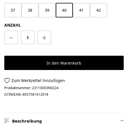
37
38
39
40
41
42
ANZAHL
Produkt Anzahl: Gib den gewünschten Wert 
In den Warenkorb
Zum Merkzettel hinzufügen
Produktnummer:
23110003N0224
GTIN/EAN:
4057581412018
Beschreibung