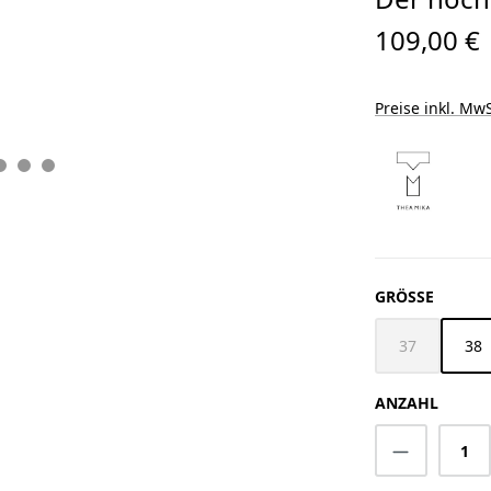
109,00 €
Preise inkl. MwS
AUSWÄ
GRÖSSE
37
38
(Diese Option 
ANZAHL
Produkt A