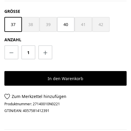
AUSWÄHLEN
GRÖSSE
37
38
39
40
41
42
(Diese Option ist zurzeit nicht verfügbar.)
(Diese Option ist zurzeit nicht verfügbar.)
(Diese Option ist zurzeit nich
(Diese Option ist z
ANZAHL
Produkt Anzahl: Gib den gewünschten Wert 
In den Warenkorb
Zum Merkzettel hinzufügen
Produktnummer:
27140010N0221
GTIN/EAN:
4057581412391