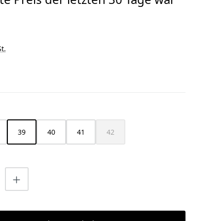
t.
HLEN
39
40
41
42
ist zurzeit nicht verfügbar.)
(Diese Option ist zurzeit nicht verfügbar
nzahl: Gib den gewünschten Wert ein o