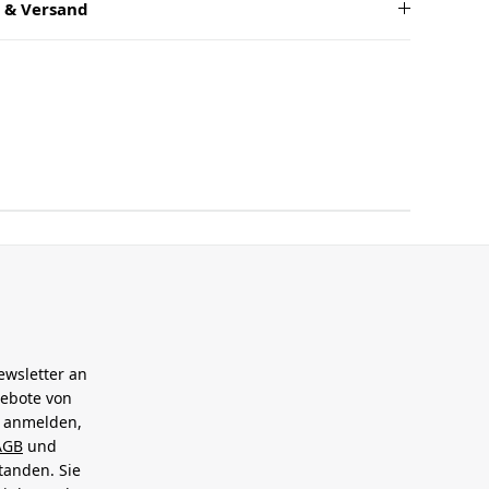
 & Versand
ewsletter an
gebote von
h anmelden,
AGB
und
tanden. Sie