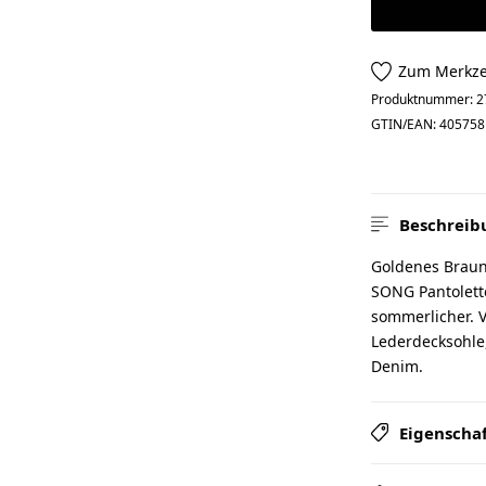
Zum Merkze
Produktnummer:
2
GTIN/EAN:
405758
Beschreib
Goldenes Braun,
SONG Pantolette
sommerlicher. Ve
Lederdecksohle,
Denim.
Eigenscha