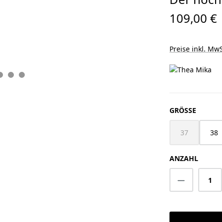
109,00 €
Preise inkl. MwS
AUSWÄ
GRÖSSE
37
38
(Diese Option 
ANZAHL
Produkt A