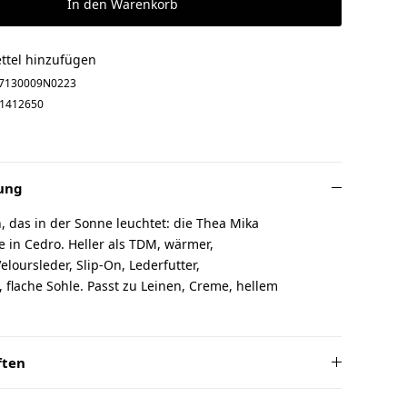
In den Warenkorb
ttel hinzufügen
7130009N0223
1412650
ung
 das in der Sonne leuchtet: die Thea Mika
 in Cedro. Heller als TDM, wärmer,
loursleder, Slip-On, Lederfutter,
 flache Sohle. Passt zu Leinen, Creme, hellem
ften