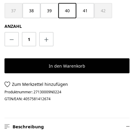
37
38
39
40
41
42
(Diese Option ist zurzeit nicht verfügbar.)
(Diese Option ist z
ANZAHL
Produkt Anzahl: Gib den gewünschten Wert 
In den Warenkorb
Zum Merkzettel hinzufügen
Produktnummer:
27130009N0224
GTIN/EAN:
4057581412674
Beschreibung