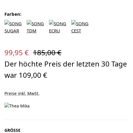
Farben:
Verkaufspreis:
Regulärer Preis:
99,95 €
185,00 €
Der höchte Preis der letzten 30 Tage
war 109,00 €
Preise inkl. MwSt.
AUSWÄHLEN
GRÖSSE