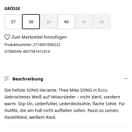
AUSWÄHLEN
GRÖSSE
37
38
39
40
41
42
(Diese Option ist zurzeit nicht verfügbar.)
(Diese Option ist zurzeit nicht verfügbar.)
(Diese Option ist zurzeit nich
(Diese Option ist z
Zum Merkzettel hinzufügen
Produktnummer:
27140010N0222
GTIN/EAN:
4057581412414
Beschreibung
Die hellste SONG-Variante: Thea Mika SONG in Ecru.
Gebrochenes Weiß auf Veloursleder – nicht steril, sondern
warm. Slip-On, Lederfutter, Lederdecksohle, flache Sohle. Für
Outfits, die am Fuß nicht auffallen sollen. Passt zu Leinen,
Pastellkleid, weißem Rock.