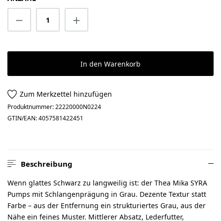
Produkt Anzahl: Gib den gewünschten Wert 
In den Warenkorb
Zum Merkzettel hinzufügen
Produktnummer:
22220000N0224
GTIN/EAN:
4057581422451
Beschreibung
Wenn glattes Schwarz zu langweilig ist: der Thea Mika SYRA
Pumps mit Schlangenprägung in Grau. Dezente Textur statt
Farbe – aus der Entfernung ein strukturiertes Grau, aus der
Nähe ein feines Muster. Mittlerer Absatz, Lederfutter,