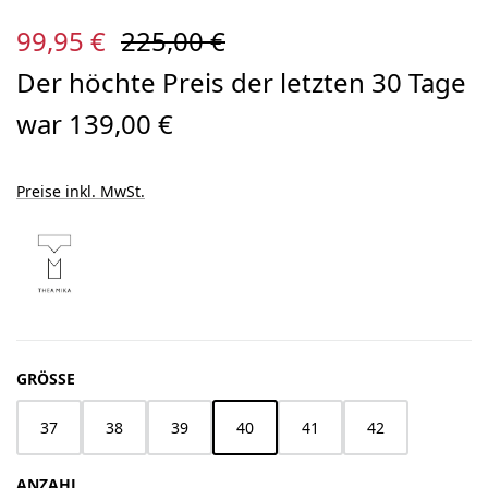
Verkaufspreis:
Regulärer Preis:
99,95 €
225,00 €
Der höchte Preis der letzten 30 Tage
war 139,00 €
Preise inkl. MwSt.
AUSWÄHLEN
GRÖSSE
37
38
39
40
41
42
ANZAHL