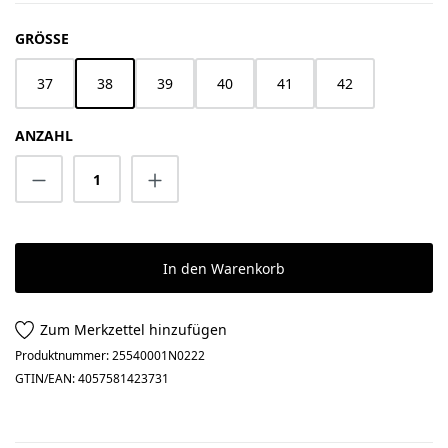
AUSWÄHLEN
GRÖSSE
37
38
39
40
41
42
ANZAHL
Produkt Anzahl: Gib den gewünschten Wert 
In den Warenkorb
Zum Merkzettel hinzufügen
Produktnummer:
25540001N0222
GTIN/EAN:
4057581423731