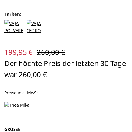
Farben:
Verkaufspreis:
Regulärer Preis:
199,95 €
260,00 €
Der höchte Preis der letzten 30 Tage
war 260,00 €
Preise inkl. MwSt.
AUSWÄHLEN
GRÖSSE