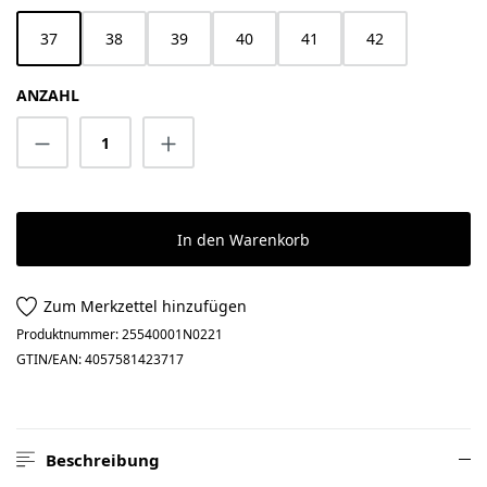
37
38
39
40
41
42
ANZAHL
Produkt Anzahl: Gib den gewünschten Wert 
In den Warenkorb
Zum Merkzettel hinzufügen
Produktnummer:
25540001N0221
GTIN/EAN:
4057581423717
Beschreibung