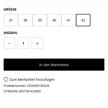
AUSWÄHLEN
GRÖSSE
37
38
39
40
41
42
ANZAHL
Produkt Anzahl: Gib den gewünschten Wert 
In den Warenkorb
Zum Merkzettel hinzufügen
Produktnummer:
25540001N0226
GTIN/EAN:
4057581423809