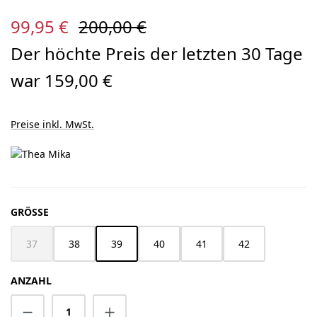
Verkaufspreis:
Regulärer Preis:
99,95 €
200,00 €
Der höchte Preis der letzten 30 Tage
war 159,00 €
Preise inkl. MwSt.
AUSWÄHLEN
GRÖSSE
37
38
39
40
41
42
(Diese Option ist zurzeit nicht verfügbar.)
ANZAHL
Produkt Anzahl: Gib den gewünschten Wert 