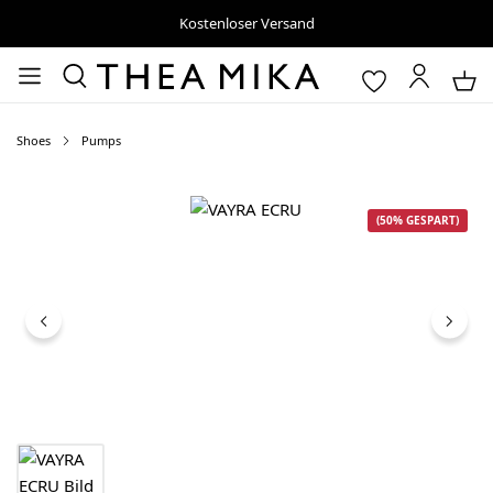
Kostenloser Versand
Shoes
Pumps
Bildergalerie überspringen
(50% GESPART)