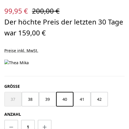
Verkaufspreis:
Regulärer Preis:
99,95 €
200,00 €
Der höchte Preis der letzten 30 Tage
war 159,00 €
Preise inkl. MwSt.
AUSWÄHLEN
GRÖSSE
37
38
39
40
41
42
(Diese Option ist zurzeit nicht verfügbar.)
ANZAHL
Produkt Anzahl: Gib den gewünschten Wert 