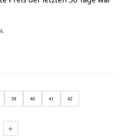
t.
HLEN
39
40
41
42
nzahl: Gib den gewünschten Wert ein o