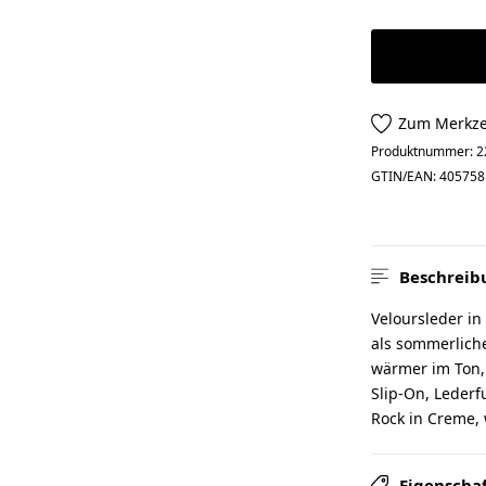
Zum Merkze
Produktnummer:
2
GTIN/EAN:
405758
Beschreib
Veloursleder i
als sommerliche
wärmer im Ton, 
Slip-On, Lederfu
Rock in Creme, 
Eigenscha