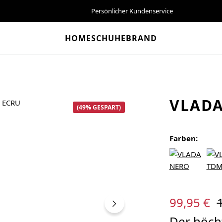
Persönlicher Kundenservice
HOME
SCHUHE
BRAND
VLADA
(49% GESPART)
Farben:
Verkaufspreis:
R
99,95 €
Der höcht