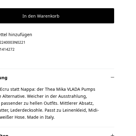
In den Warenkorb
ttel hinzufügen
2240003N0221
1414272
ung
n Ecru statt Nappa: der Thea Mika VLADA Pumps
 Alternative. Weicher in der Ausstrahlung,
passender zu hellen Outfits. Mittlerer Absatz,
tter, Lederdecksohle. Passt zu Leinenkleid, Midi-
weißer Hose. Made in Italy.
ften