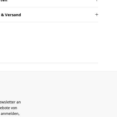
 & Versand
ewsletter an
gebote von
h anmelden,