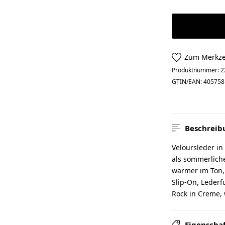
Zum Merkze
Produktnummer:
2
GTIN/EAN:
405758
Beschreib
Veloursleder i
als sommerliche
wärmer im Ton, 
Slip-On, Lederfu
Rock in Creme, 
Eigenscha