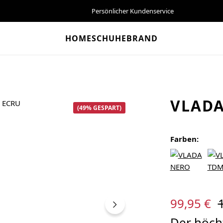
Persönlicher Kundenservice
HOME
SCHUHE
BRAND
VLADA
(49% GESPART)
Farben:
Verkaufspreis:
R
99,95 €
Der höcht