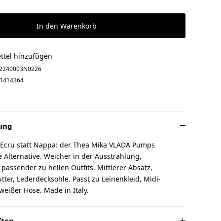
In den Warenkorb
ttel hinzufügen
2240003N0226
1414364
ung
n Ecru statt Nappa: der Thea Mika VLADA Pumps
 Alternative. Weicher in der Ausstrahlung,
passender zu hellen Outfits. Mittlerer Absatz,
tter, Lederdecksohle. Passt zu Leinenkleid, Midi-
weißer Hose. Made in Italy.
ften