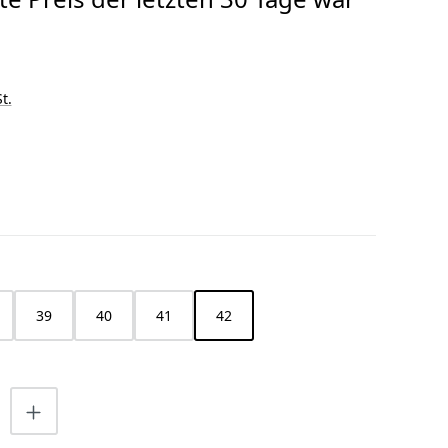
t.
HLEN
39
40
41
42
nzahl: Gib den gewünschten Wert ein o