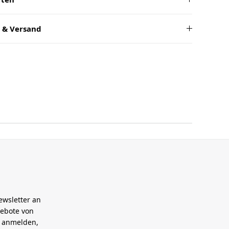
 & Versand
ewsletter an
gebote von
h anmelden,