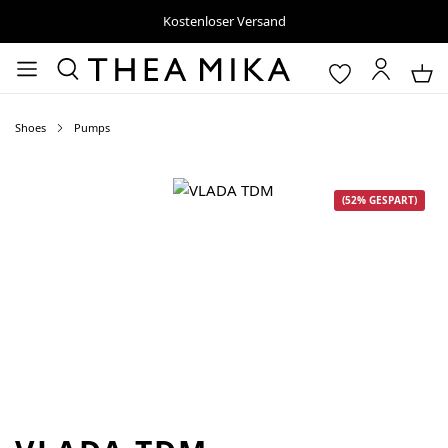
Kostenloser Versand
Shoes
Pumps
Bildergalerie überspringen
(52% GESPART)