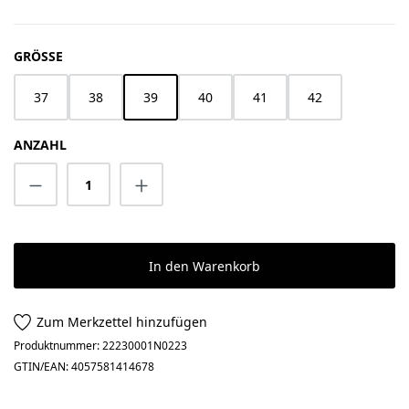
AUSWÄHLEN
GRÖSSE
37
38
39
40
41
42
ANZAHL
Produkt Anzahl: Gib den gewünschten Wert 
In den Warenkorb
Zum Merkzettel hinzufügen
Produktnummer:
22230001N0223
GTIN/EAN:
4057581414678