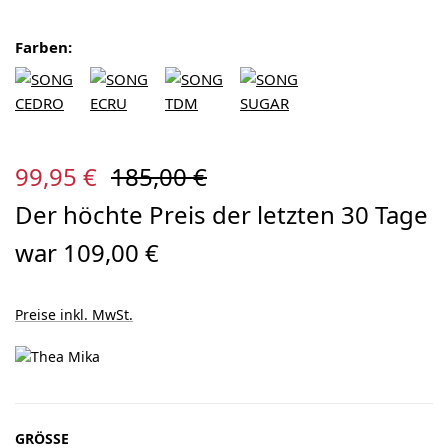
Farben:
Verkaufspreis:
Regulärer Preis:
99,95 €
185,00 €
Der höchte Preis der letzten 30 Tage
war 109,00 €
Preise inkl. MwSt.
AUSWÄHLEN
GRÖSSE