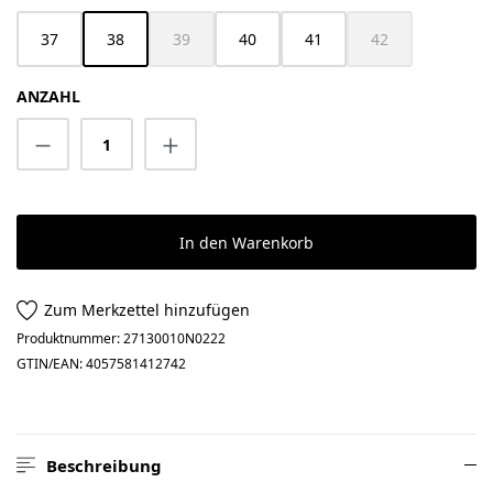
37
38
39
40
41
42
(Diese Option ist zurzeit nicht verfügbar.)
(Diese Option ist z
ANZAHL
Produkt Anzahl: Gib den gewünschten Wert 
In den Warenkorb
Zum Merkzettel hinzufügen
Produktnummer:
27130010N0222
GTIN/EAN:
4057581412742
Beschreibung