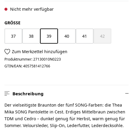
Nicht mehr verfügbar
AUSWÄHLEN
GRÖSSE
37
38
39
40
41
42
(Diese Option ist zurzeit nicht verfügbar.)
(Diese Option ist z
Zum Merkzettel hinzufügen
Produktnummer:
27130010N0223
GTIN/EAN:
4057581412766
Beschreibung
Der vielseitigste Braunton der fünf SONG-Farben: die Thea
Mika SONG Pantolette in Cest. Erdiges Mittelbraun zwischen
TDM und Cedro – dunkel genug für Herbst, warm genug für
Sommer. Veloursleder, Slip-On, Lederfutter, Lederdecksohle.