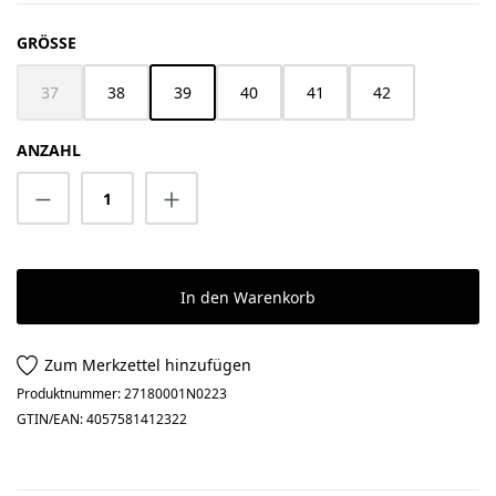
AUSWÄHLEN
GRÖSSE
37
38
39
40
41
42
(Diese Option ist zurzeit nicht verfügbar.)
ANZAHL
Produkt Anzahl: Gib den gewünschten Wert 
In den Warenkorb
Zum Merkzettel hinzufügen
Produktnummer:
27180001N0223
GTIN/EAN:
4057581412322