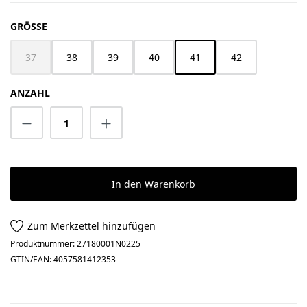
AUSWÄHLEN
GRÖSSE
37
38
39
40
41
42
(Diese Option ist zurzeit nicht verfügbar.)
ANZAHL
Produkt Anzahl: Gib den gewünschten Wert 
In den Warenkorb
Zum Merkzettel hinzufügen
Produktnummer:
27180001N0225
GTIN/EAN:
4057581412353