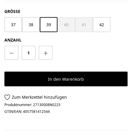
AUSWÄHLEN
GRÖSSE
37
38
39
40
41
42
(Diese Option ist zurzeit nicht verfügbar
(Diese Option ist zurzeit nich
ANZAHL
Produkt Anzahl: Gib den gewünschten Wert 
In den Warenkorb
Zum Merkzettel hinzufügen
Produktnummer:
27130008N0223
GTIN/EAN:
4057581412544