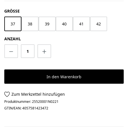
AUSWÄHLEN
GRÖSSE
37
38
39
40
41
42
ANZAHL
Produkt Anzahl: Gib den gewünschten Wert 
In den Warenkorb
Zum Merkzettel hinzufügen
Produktnummer:
25520001N0221
GTIN/EAN:
4057581423472