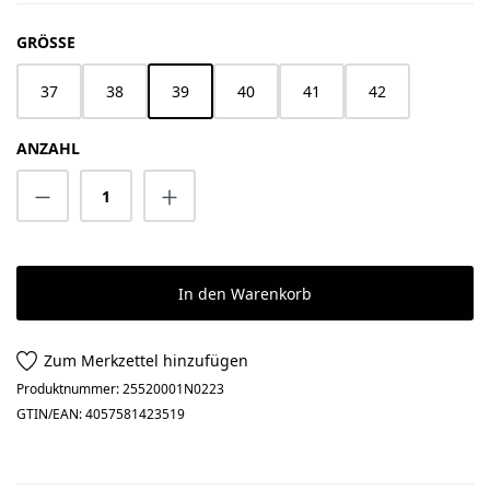
AUSWÄHLEN
GRÖSSE
37
38
39
40
41
42
ANZAHL
Produkt Anzahl: Gib den gewünschten Wert 
In den Warenkorb
Zum Merkzettel hinzufügen
Produktnummer:
25520001N0223
GTIN/EAN:
4057581423519