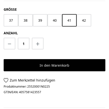
AUSWÄHLEN
GRÖSSE
37
38
39
40
41
42
ANZAHL
Produkt Anzahl: Gib den gewünschten Wert 
In den Warenkorb
Zum Merkzettel hinzufügen
Produktnummer:
25520001N0225
GTIN/EAN:
4057581423557