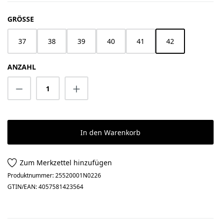
AUSWÄHLEN
GRÖSSE
37
38
39
40
41
42
ANZAHL
Produkt Anzahl: Gib den gewünschten Wert 
In den Warenkorb
Zum Merkzettel hinzufügen
Produktnummer:
25520001N0226
GTIN/EAN:
4057581423564