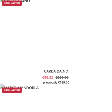
(50% SAVED)
GARDA DAINO
Sale price:
Regular price:
€99.95
€200.00
previously €139.00
(50% SAVED)