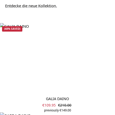
Entdecke die neue Kollektion.
(48% SAVED)
GALIA DAINO
Sale price:
Regular price:
€109.95
€210.00
previously €149.00