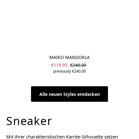
MAIKO MANDORLA
Sale price:
Regular price:
€119.95
€240.00
previously €240.00
Alle neuen Styles entdecken
Sneaker
Mit ihrer charakteristischen Karrée-Silhouette setzen