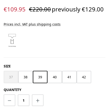
Sale price:
Regular price:
€109.95
€220.00
previously €129.00
Prices incl. VAT plus shipping costs
SELECT
SIZE
37
38
39
40
41
42
(This option is currently unavailable.)
QUANTITY
Product Quantity: Enter the desired amount